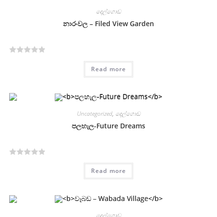
දෙල්ගොඩ
නාරංවල – Filed View Garden
R
Read more
a
t
e
d
Uncategorized
,
දෙල්ගොඩ
0
o
පලහැල-Future Dreams
u
t
o
R
f
Read more
a
5
t
e
d
දෙල්ගොඩ
0