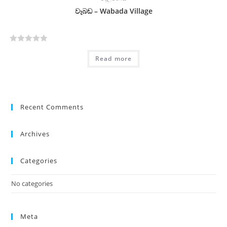
o
වෑබඩ – Wabada Village
u
t
o
R
f
Read more
a
5
t
e
d
0
Recent Comments
o
u
Archives
t
o
Categories
f
5
No categories
Meta