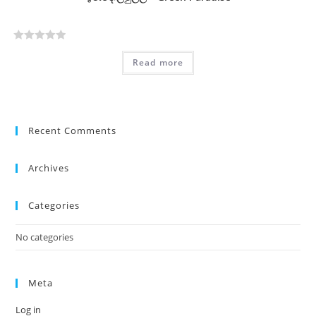
R
Read more
a
t
e
d
0
Recent Comments
o
u
Archives
t
o
Categories
f
5
No categories
Meta
Log in