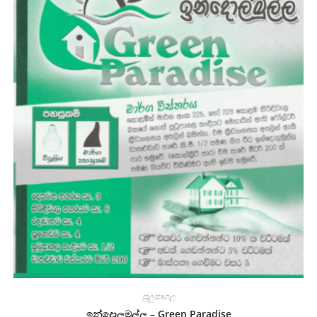
පුලුපාගල
ඉන්දොලමුල්ල – Green Paradise