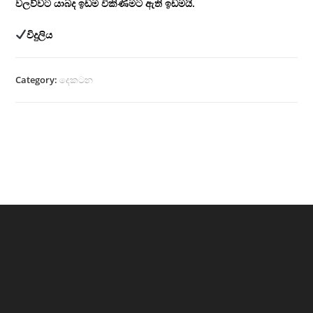
වලව්වට යාබද ඉඩම විකිණිමට ඇති ඉඩමයි.
විදුලිය
Category:
දෙකටන