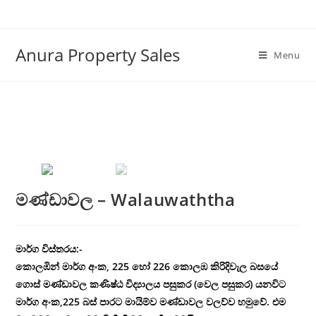
Anura Property Sales
Menu
මණ්ඩාවල – Walauwaththa
මාර්ග විස්තරය:-
කොලඹින් මාර්ග අංක, 225 හෝ 226 කොලඹ කිරිදිවැල බසයේ
ගොස් මණ්ඩාවල කණිෂ්ඨ විද්‍යාලය පසුකර (වෙල පසුකර) යනවිට
මාර්ග අංක,225 බස් පාරට මායිම්ව මණ්ඩාවල වලව්ව හමුවේ. එම