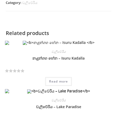
Category:
වැලිවේරිය
Related products
වැලිවේරිය
නැදුන්ගහ හේන – Isuru Kadalla
R
Read more
a
t
e
d
වැලිවේරිය
0
වැලිවේරිය – Lake Paradise
o
u