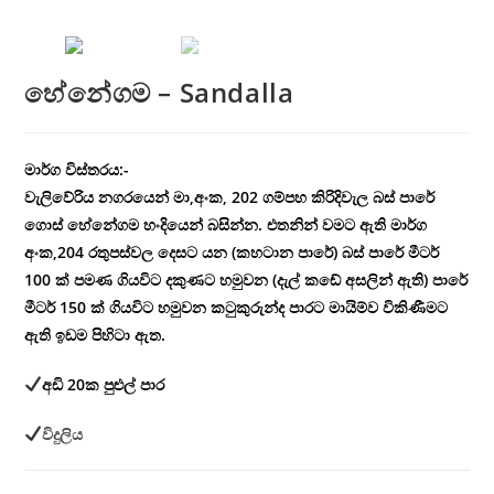
හේනේගම – Sandalla
මාර්ග විස්තරය:-
වැලිවේරිය නගරයෙන් මා,අංක, 202 ගම්පහ කිරිදිවැල බස් පාරේ
ගොස් හේනේගම හංදියෙන් බසින්න. එතනින් වමට ඇති මාර්ග
අංක,204 රතුපස්වල දෙසට යන (කහටාන පාරේ) බස් පාරේ මීටර්
100 ක් පමණ ගියවිට දකුණට හමුවන (දැල් කඬේ අසලින් ඇති) පාරේ
මීටර් 150 ක් ගියවිට හමුවන කටුකුරුන්ද පාරට මායිම්ව විකිණීමට
ඇති ඉඩම පිහිටා ඇත.
අඩි 20ක පුළුල් පාර
විදුලිය