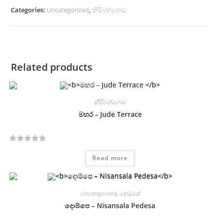
Categories:
Uncategorized
,
කිරිබත්ගොඩ
Related products
කිරිබත්ගොඩ
මහර – Jude Terrace
R
Read more
a
t
e
d
Uncategorized
,
දොම්පේ
0
දොම්පෙ – Nisansala Pedesa
o