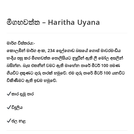
මීගහවත්ත – Haritha Uyana
මාර්ග විස්තරය:-
කොලඹින් මාර්ග අංක, 234 දෙල්ගොඩ බසයේ ගොස් මාවරමංඩිය
හංදිය පසු කර මීගහවත්ත පොලිසියට නුදුරින් ඇති ලී මෝල අසලින්
බසින්න. බැස එතනින් වමට ඇති මාහේන පාරේ මීටර් 100 පමණ
ගියවිට දකුණට ගුරු පාරක් හමුවේ. එම ගුරු පාරේ මීටර් 100 යනවිට
විකිණීමට ඇති ඉඩම හමුවේ.
තාර දැමූ පාර
විදුලිය
ජල නළ